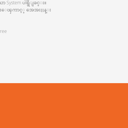
ာ System ပါရွိျခင္း။
င္းေၾကာင့္ အေအးႏႈန္း
ee