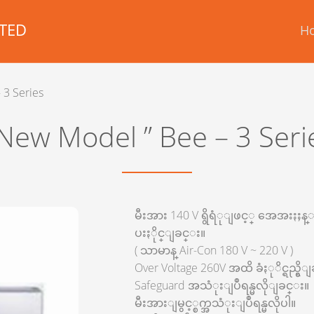
TED
H
 3 Series
 New Model ” Bee – 3 Seri
မီးအား 140 V ရွိရံုျဖင့္ အေအးႏႈန
ပးႏိုင္ျခင္း။
( သာမာန္ Air-Con 180 V ~ 220 V )
Over Voltage 260V အထိ ခံႏုိင္ရည္ရွိ
Safeguard အသံုးျပဳရန္မလိုျခင္း။
မီးအားျမွင့္စက္အသံုးျပဳရန္မလိုပါ။