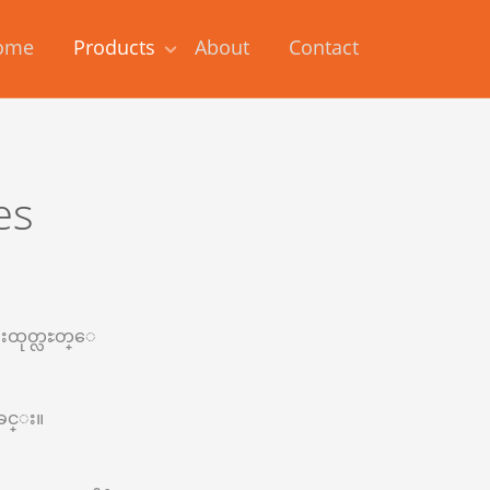
ome
Products
About
Contact
es
္းထုတ္လႊတ္ေ
ျခင္း။