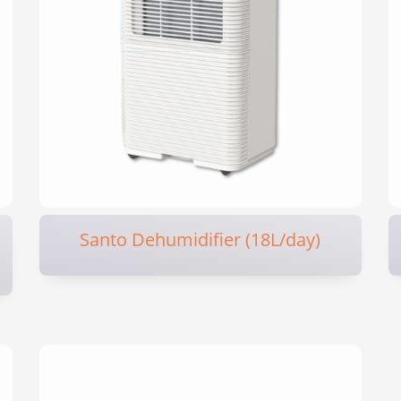
Santo Dehumidifier (18L/day)