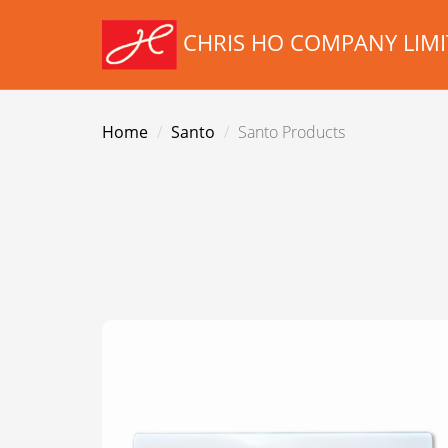
nel
CHRIS HO COMPANY LIMI
nel
etleri
Home
Santo
Santo Products
nel
nel