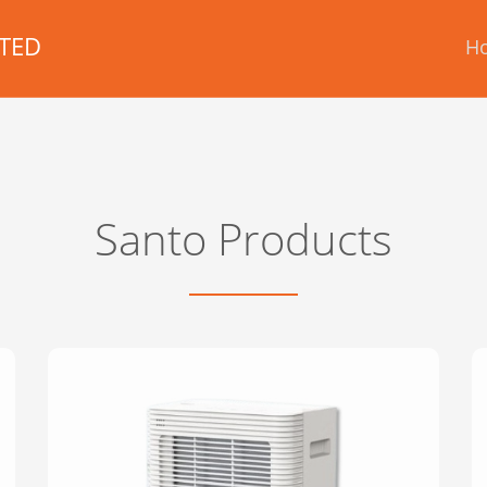
TED
H
Santo Products